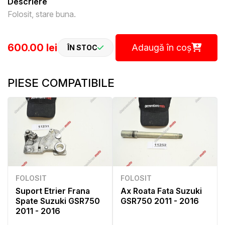
Descriere
Folosit, stare buna.
600.00 lei
Adaugă în coș
ÎN STOC
PIESE COMPATIBILE
FOLOSIT
FOLOSIT
Suport Etrier Frana
Ax Roata Fata Suzuki
Spate Suzuki GSR750
GSR750 2011 - 2016
2011 - 2016