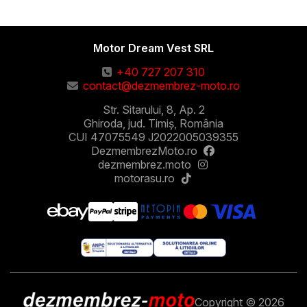
Motor Dream Vest SRL
+40 727 207 310
contact@dezmembrez-moto.ro
Str. Sitarului, 8, Ap. 2
Ghiroda, jud. Timiș, România
CUI 47075549 J2022005039355
DezmembrezMoto.ro
dezmembrez.moto
motorasu.ro
Copyright © 2026