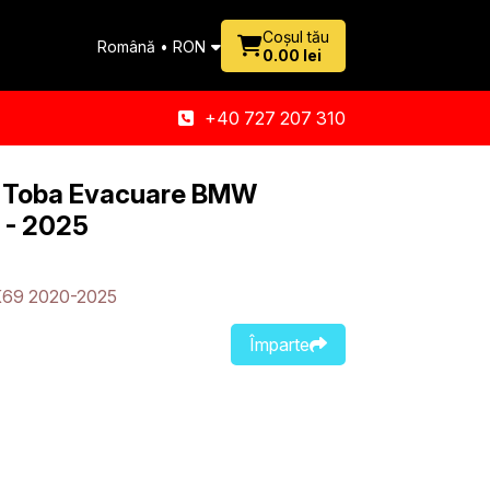
Coșul tău
Română • RON
0.00 lei
+40 727 207 310
c Toba Evacuare BMW
 - 2025
69 2020-2025
Împarte