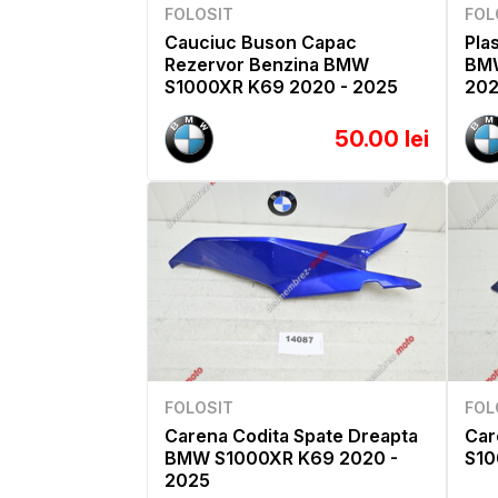
FOLOSIT
FOL
Cauciuc Buson Capac
Pla
Rezervor Benzina BMW
BMW
S1000XR K69 2020 - 2025
20
50.00 lei
FOLOSIT
FOL
Carena Codita Spate Dreapta
Car
BMW S1000XR K69 2020 -
S10
2025