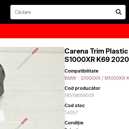
Carena Trim Plasti
S1000XR K69 2020
Compatibilitate
BMW - S1000XR / M1000XR K
Cod producător
18519899009
Cod stoc
14057
Condiție