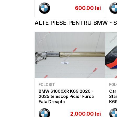
600.00 lei
ALTE PIESE PENTRU BMW - S
FOLOSIT
FOL
BMW S1000XR K69 2020 -
Car
2025 telescop Picior Furca
Sta
Fata Dreapta
K69
2,000.00 lei