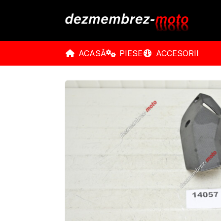
ACASĂ
PIESE
ACCESORII