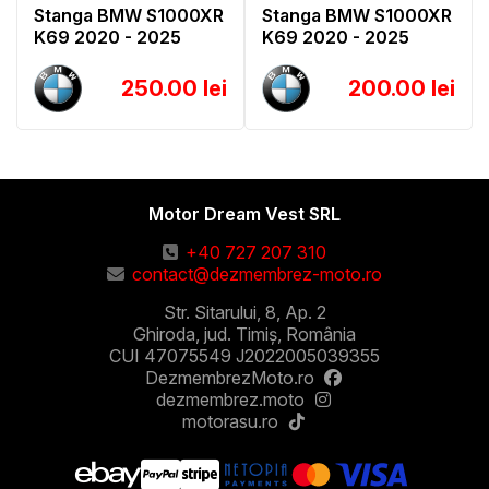
Stanga BMW S1000XR
Stanga BMW S1000XR
K69 2020 - 2025
K69 2020 - 2025
250.00 lei
200.00 lei
Motor Dream Vest SRL
+40 727 207 310
contact@dezmembrez-moto.ro
Str. Sitarului, 8, Ap. 2
Ghiroda, jud. Timiș, România
CUI 47075549 J2022005039355
DezmembrezMoto.ro
dezmembrez.moto
motorasu.ro