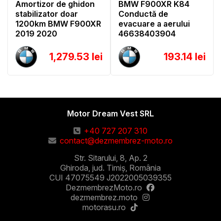
Amortizor de ghidon
BMW F900XR K84
stabilizator doar
Conductă de
1200km BMW F900XR
evacuare a aerului
2019 2020
46638403904
1,279.53 lei
193.14 lei
Motor Dream Vest SRL
+40 727 207 310
contact@dezmembrez-moto.ro
Str. Sitarului, 8, Ap. 2
Ghiroda, jud. Timiș, România
CUI 47075549 J2022005039355
DezmembrezMoto.ro
dezmembrez.moto
motorasu.ro