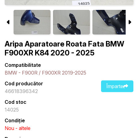
Aripa Aparatoare Roata Fata BMW
F900XR K84 2020 - 2025
Compatibilitate
BMW - F900R / F900XR 2019-2025
Cod producător
Împarte
46618396342
Cod stoc
14025
Condiție
Nou - altele