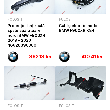
FOLOSIT
FOLOSIT
Protecție lanț roată
Cablaj electric motor
spate apărătoare
BMW F900XR K84
noroi BMW F900XR
2018 - 2020
46628396360
362.13 lei
410.41 lei
FOLOSIT
FOLOSIT