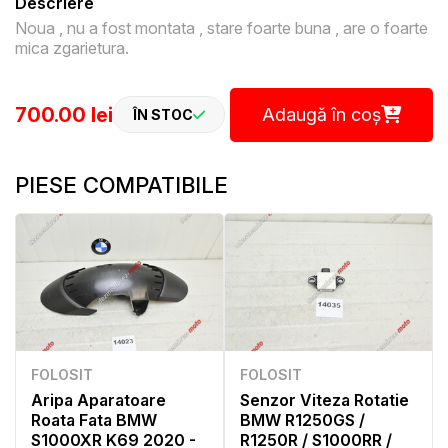
Descriere
Noua , nu a fost montata , stare foarte buna , are o foarte
mica zgarietura.
700.00 lei
Adaugă în coș
ÎN STOC
PIESE COMPATIBILE
FOLOSIT
FOLOSIT
Aripa Aparatoare
Senzor Viteza Rotatie
Roata Fata BMW
BMW R1250GS /
S1000XR K69 2020 -
R1250R / S1000RR /