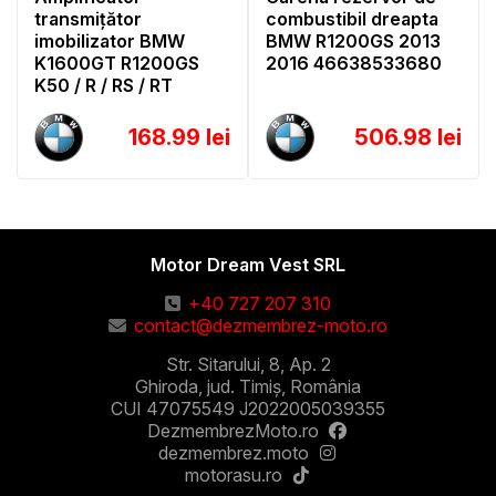
transmițător
combustibil dreapta
imobilizator BMW
BMW R1200GS 2013
K1600GT R1200GS
2016 46638533680
K50 / R / RS / RT
168.99 lei
506.98 lei
Motor Dream Vest SRL
+40 727 207 310
contact@dezmembrez-moto.ro
Str. Sitarului, 8, Ap. 2
Ghiroda, jud. Timiș, România
CUI 47075549 J2022005039355
DezmembrezMoto.ro
dezmembrez.moto
motorasu.ro