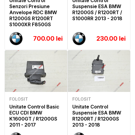
Unitate Control
Unitate Control
Senzori Presiune
Suspensie ESA BMW
Anvelope RDC BMW
R1200GS / R1200RT /
R1200GS R1200RT
S1000RR 2013 - 2018
S1000XR F850GS
700.00 lei
230.00 lei
FOLOSIT
FOLOSIT
Unitate Control Basic
Unitate Control
ECU CDI BMW
Suspensie ESA BMW
K1600GT / R1200GS
R1200RT / R1200GS
2011 - 2017
2013 - 2018