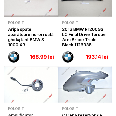
FOLOSIT
FOLOSIT
Aripă spate
2016 BMW R1200GS
apărătoare noroi roată
LC Final Drive Torque
ghidaj lanț BMW S
Arm Brace Triple
1000 XR
Black 1126938
168.99 lei
193.14 lei
FOLOSIT
FOLOSIT
Amplificator
Carena rezervor de