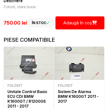
Descriere
Folosit, stare buna.
750.00 lei
Adaugă în coș
ÎN STOC
PIESE COMPATIBILE
FOLOSIT
FOLOSIT
Unitate Control Basic
Sistem De Alarma
ECU CDI BMW
BMW K1600GT 2011 -
K1600GT / R1200GS
2017
2011 - 2017