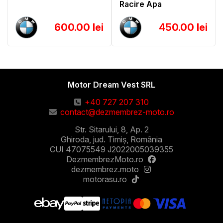
Racire Apa
600.00 lei
450.00 lei
Motor Dream Vest SRL
+40 727 207 310
contact@dezmembrez-moto.ro
Str. Sitarului, 8, Ap. 2
Ghiroda, jud. Timiș, România
CUI 47075549 J2022005039355
DezmembrezMoto.ro
dezmembrez.moto
motorasu.ro