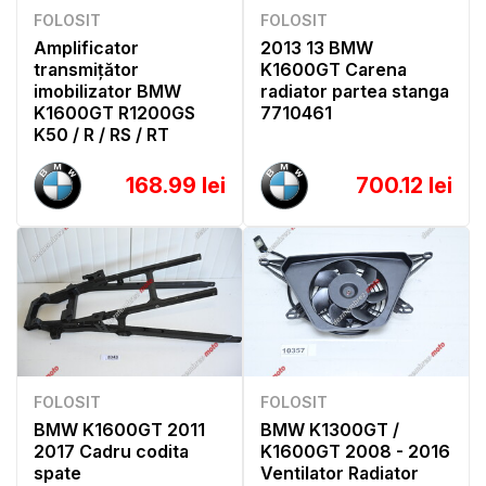
FOLOSIT
FOLOSIT
Amplificator
2013 13 BMW
transmițător
K1600GT Carena
imobilizator BMW
radiator partea stanga
K1600GT R1200GS
7710461
K50 / R / RS / RT
168.99 lei
700.12 lei
FOLOSIT
FOLOSIT
BMW K1600GT 2011
BMW K1300GT /
2017 Cadru codita
K1600GT 2008 - 2016
spate
Ventilator Radiator