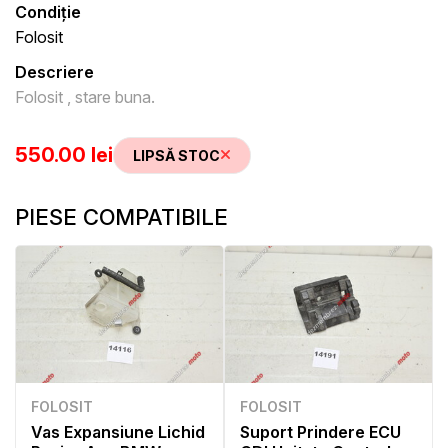
Condiție
Folosit
Descriere
Folosit , stare buna.
550.00 lei
LIPSĂ STOC
PIESE COMPATIBILE
FOLOSIT
FOLOSIT
Vas Expansiune Lichid
Suport Prindere ECU