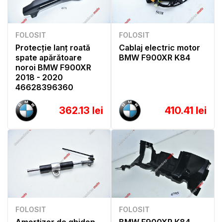
FOLOSIT
FOLOSIT
Protecție lanț roată
Cablaj electric motor
spate apărătoare
BMW F900XR K84
noroi BMW F900XR
2018 - 2020
46628396360
362.13 lei
410.41 lei
FOLOSIT
FOLOSIT