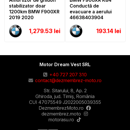
Amortizor de ghidon
BMW F900XR K84
stabilizator doar
Conductă de
1200km BMW F900XR
evacuare a aerului
2019 2020
46638403904
1,279.53 lei
193.14 lei
Motor Dream Vest SRL
+40 727 207 310
contact@dezmembrez-moto.ro
Str. Sitarului, 8, Ap. 2
Ghiroda, jud. Timiș, România
CUI 47075549 J2022005039355
DezmembrezMoto.ro
dezmembrez.moto
motorasu.ro