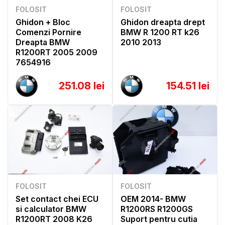
FOLOSIT
FOLOSIT
Ghidon + Bloc
Ghidon dreapta drept
Comenzi Pornire
BMW R 1200 RT k26
Dreapta BMW
2010 2013
R1200RT 2005 2009
7654916
251.08 lei
154.51 lei
FOLOSIT
FOLOSIT
Set contact chei ECU
OEM 2014- BMW
si calculator BMW
R1200RS R1200GS
R1200RT 2008 K26
Suport pentru cutia