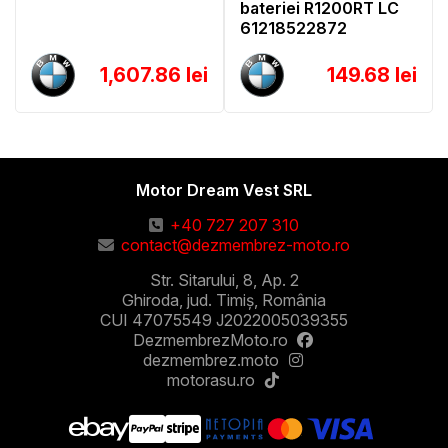
bateriei R1200RT LC
61218522872
1,607.86 lei
149.68 lei
Motor Dream Vest SRL
+40 727 207 310
contact@dezmembrez-moto.ro
Str. Sitarului, 8, Ap. 2
Ghiroda, jud. Timiș, România
CUI 47075549 J2022005039355
DezmembrezMoto.ro
dezmembrez.moto
motorasu.ro