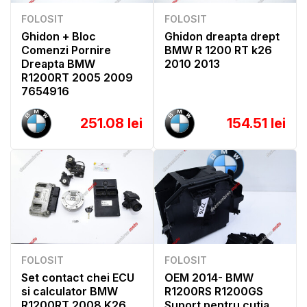
FOLOSIT
FOLOSIT
Ghidon + Bloc
Ghidon dreapta drept
Comenzi Pornire
BMW R 1200 RT k26
Dreapta BMW
2010 2013
R1200RT 2005 2009
7654916
251.08 lei
154.51 lei
FOLOSIT
FOLOSIT
Set contact chei ECU
OEM 2014- BMW
si calculator BMW
R1200RS R1200GS
R1200RT 2008 K26
Suport pentru cutia