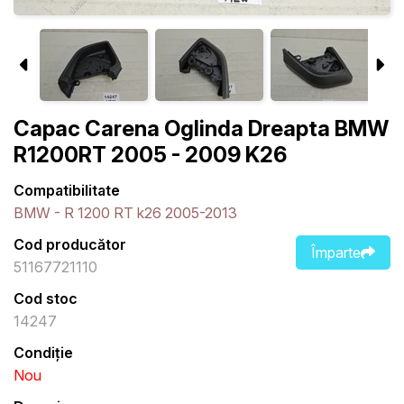
Capac Carena Oglinda Dreapta BMW
R1200RT 2005 - 2009 K26
Compatibilitate
BMW - R 1200 RT k26 2005-2013
Cod producător
Împarte
51167721110
Cod stoc
14247
Condiție
Nou