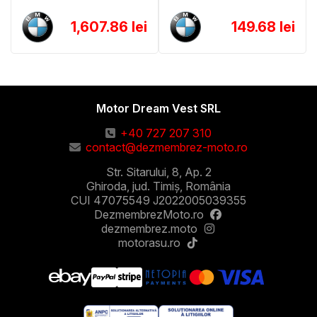
1,607.86 lei
149.68 lei
Motor Dream Vest SRL
+40 727 207 310
contact@dezmembrez-moto.ro
Str. Sitarului, 8, Ap. 2
Ghiroda, jud. Timiș, România
CUI 47075549 J2022005039355
DezmembrezMoto.ro
dezmembrez.moto
motorasu.ro