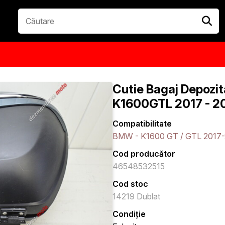
Cutie Bagaj Depozi
K1600GTL 2017 - 2
Compatibilitate
BMW - K1600 GT / GTL 2017
Cod producător
46548532515
Cod stoc
14219 Dublat
Condiție