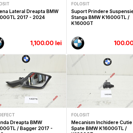
OSIT
FOLOSIT
ena Lateral Dreapta BMW
Suport Prindere Suspensi
00GTL 2017 - 2024
Stanga BMW K1600GTL /
K1600GT
1,100.00 lei
100.00
DEFECT
FOLOSIT
inda Dreapta BMW
Mecanism Inchidere Cutie
00GTL / Bagger 2017 -
Spate BMW K1600GTL /