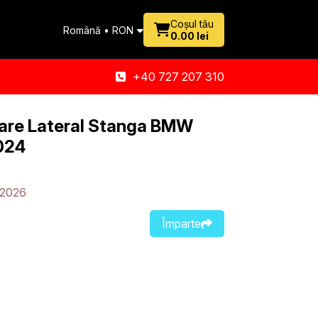
Coșul tău
Română • RON
0.00 lei
+40 727 207 310
tare Lateral Stanga BMW
024
-2026
Împarte