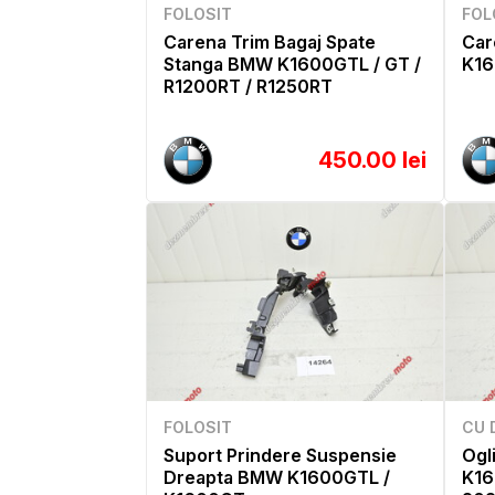
FOLOSIT
FOL
Carena Trim Bagaj Spate
Car
Stanga BMW K1600GTL / GT /
K16
R1200RT / R1250RT
450.00 lei
FOLOSIT
CU 
Suport Prindere Suspensie
Ogl
Dreapta BMW K1600GTL /
K16