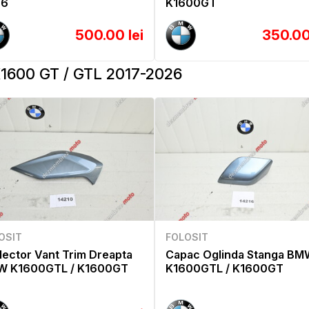
26
K1600GT
500.00 lei
350.00
600 GT / GTL 2017-2026
OSIT
FOLOSIT
lector Vant Trim Dreapta
Capac Oglinda Stanga BM
 K1600GTL / K1600GT
K1600GTL / K1600GT