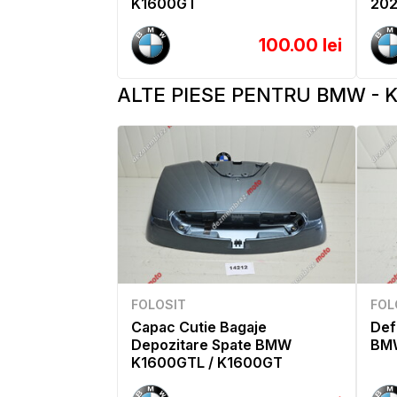
K1600GT
20
100.00 lei
ALTE PIESE PENTRU BMW - K1
FOLOSIT
FOL
Capac Cutie Bagaje
Def
Depozitare Spate BMW
BMW
K1600GTL / K1600GT