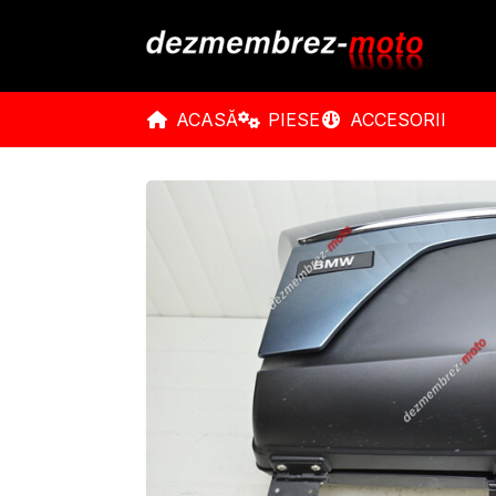
ACASĂ
PIESE
ACCESORII