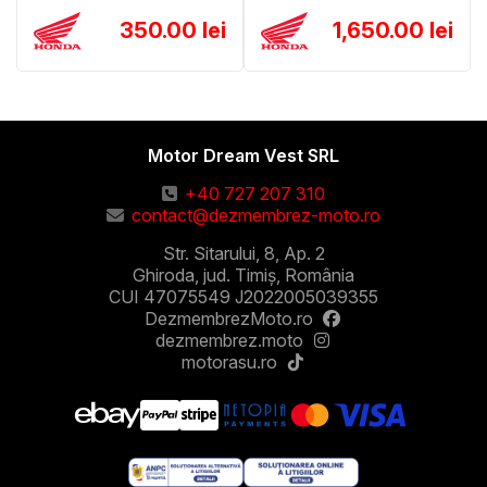
350.00 lei
1,650.00 lei
Motor Dream Vest SRL
+40 727 207 310
contact@dezmembrez-moto.ro
Str. Sitarului, 8, Ap. 2
Ghiroda, jud. Timiș, România
CUI 47075549 J2022005039355
DezmembrezMoto.ro
dezmembrez.moto
motorasu.ro