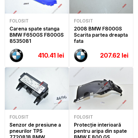
FOLOSIT
FOLOSIT
Carena spate stanga
2008 BMW F800GS
BMW F650GS F800GS
Scarita partea dreapta
8535081
fata
410.41 lei
207.62 lei
FOLOSIT
FOLOSIT
Senzor de presiune a
Protecție interioară
pneurilor TPS
pentru aripa din spate
7720818 BMW
BMW F 800 GS