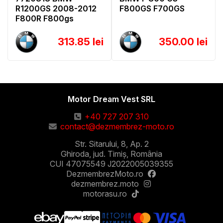
R1200GS 2008-2012
F800GS F700GS
F800R F800gs
313.85 lei
350.00 lei
Motor Dream Vest SRL
+40 727 207 310
contact@dezmembrez-moto.ro
Str. Sitarului, 8, Ap. 2
Ghiroda, jud. Timiș, România
CUI 47075549 J2022005039355
DezmembrezMoto.ro
dezmembrez.moto
motorasu.ro