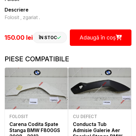
Descriere
Folosit , zgariat .
150.00 lei
Adaugă în coș
ÎN STOC
PIESE COMPATIBILE
FOLOSIT
CU DEFECT
Carena Codita Spate
Conducta Tub
Stanga BMW F800GS
Admisie Galerie Aer