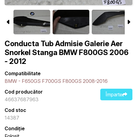
Conducta Tub Admisie Galerie Aer
Snorkel Stanga BMW F800GS 2006
- 2012
Compatibilitate
BMW - F650GS F700GS F800GS 2008-2016
Cod producător
Împarte
46637687963
Cod stoc
14387
Condiție
Folosit