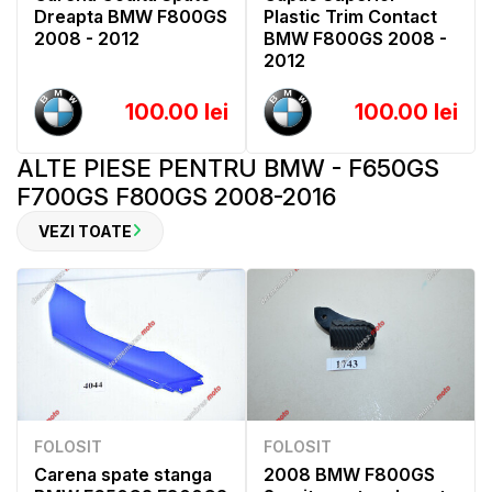
Dreapta BMW F800GS
Plastic Trim Contact
2008 - 2012
BMW F800GS 2008 -
2012
100.00 lei
100.00 lei
ALTE PIESE PENTRU BMW - F650GS
F700GS F800GS 2008-2016
VEZI TOATE
FOLOSIT
FOLOSIT
Carena spate stanga
2008 BMW F800GS