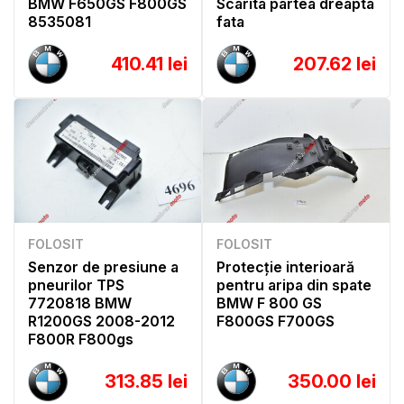
BMW F650GS F800GS
Scarita partea dreapta
8535081
fata
410.41 lei
207.62 lei
FOLOSIT
FOLOSIT
Senzor de presiune a
Protecție interioară
pneurilor TPS
pentru aripa din spate
7720818 BMW
BMW F 800 GS
R1200GS 2008-2012
F800GS F700GS
F800R F800gs
313.85 lei
350.00 lei