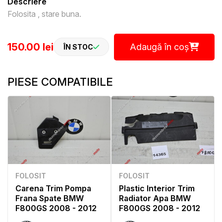
Descriere
Folosita , stare buna.
150.00 lei
Adaugă în coș
ÎN STOC
PIESE COMPATIBILE
FOLOSIT
FOLOSIT
Carena Trim Pompa
Plastic Interior Trim
Frana Spate BMW
Radiator Apa BMW
F800GS 2008 - 2012
F800GS 2008 - 2012