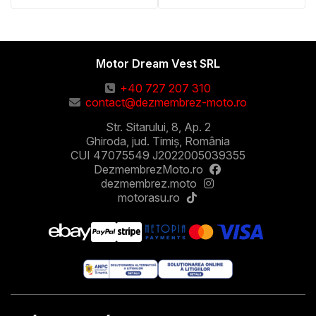
Motor Dream Vest SRL
+40 727 207 310
contact@dezmembrez-moto.ro
Str. Sitarului, 8, Ap. 2
Ghiroda, jud. Timiș, România
CUI 47075549 J2022005039355
DezmembrezMoto.ro
dezmembrez.moto
motorasu.ro