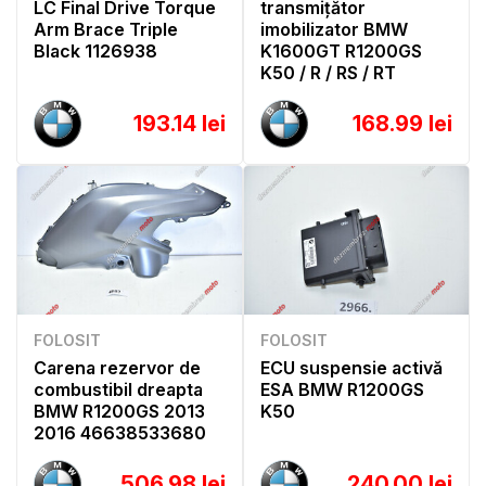
LC Final Drive Torque
transmițător
Arm Brace Triple
imobilizator BMW
Black 1126938
K1600GT R1200GS
K50 / R / RS / RT
193.14 lei
168.99 lei
FOLOSIT
FOLOSIT
Carena rezervor de
ECU suspensie activă
combustibil dreapta
ESA BMW R1200GS
BMW R1200GS 2013
K50
2016 46638533680
506.98 lei
240.00 lei