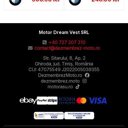
Motor Dream Vest SRL
+40 727 207 310
contact@dezmembrez-moto.ro
Str. Sitarului, 8, Ap. 2
Ghiroda, jud. Timiș, România
CUI 47075549 J2022005039355
DezmembrezMoto.ro
dezmembrez.moto
motorasu.ro