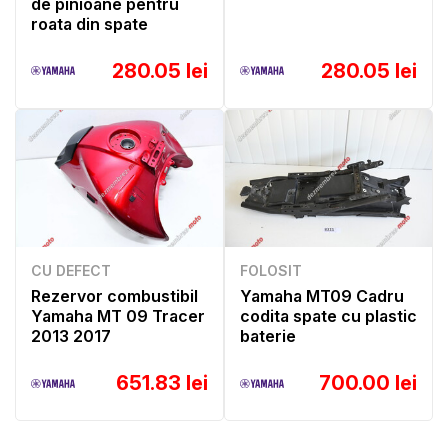
de pinioane pentru
roata din spate
280.05 lei
280.05 lei
CU DEFECT
FOLOSIT
Rezervor combustibil
Yamaha MT09 Cadru
Yamaha MT 09 Tracer
codita spate cu plastic
2013 2017
baterie
651.83 lei
700.00 lei