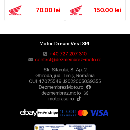
70.00 lei
150.00 lei
Motor Dream Vest SRL
+40 727 207 310
contact@dezmembrez-moto.ro
Str. Sitarului, 8, Ap. 2
Ghiroda, jud. Timiș, România
CUI 47075549 J2022005039355
DezmembrezMoto.ro
dezmembrez.moto
motorasu.ro