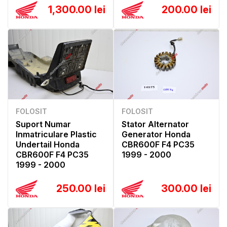
1,300.00 lei
200.00 lei
FOLOSIT
FOLOSIT
Suport Numar
Stator Alternator
Inmatriculare Plastic
Generator Honda
Undertail Honda
CBR600F F4 PC35
CBR600F F4 PC35
1999 - 2000
1999 - 2000
250.00 lei
300.00 lei