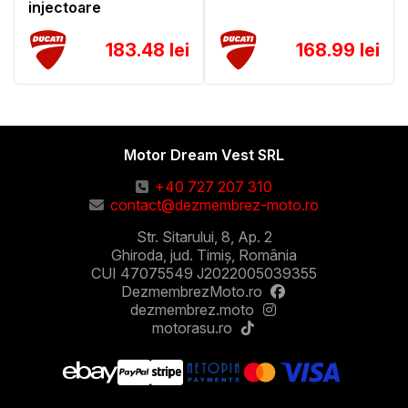
injectoare
183.48 lei
168.99 lei
Motor Dream Vest SRL
+40 727 207 310
contact@dezmembrez-moto.ro
Str. Sitarului, 8, Ap. 2
Ghiroda, jud. Timiș, România
CUI 47075549 J2022005039355
DezmembrezMoto.ro
dezmembrez.moto
motorasu.ro