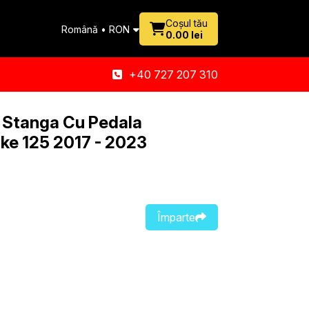
Coșul tău
Română • RON
0.00 lei
+40 727 207 310
a Stanga Cu Pedala
ke 125 2017 - 2023
Împarte