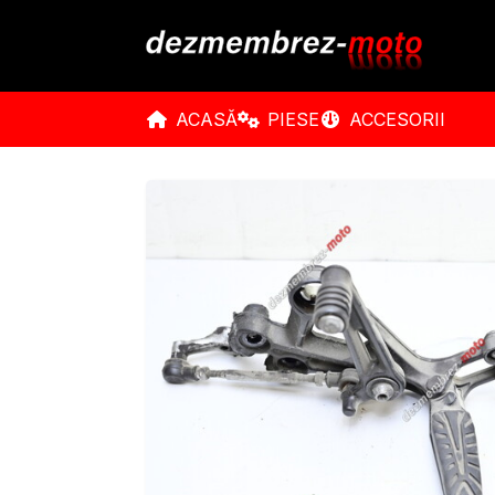
ACASĂ
PIESE
ACCESORII