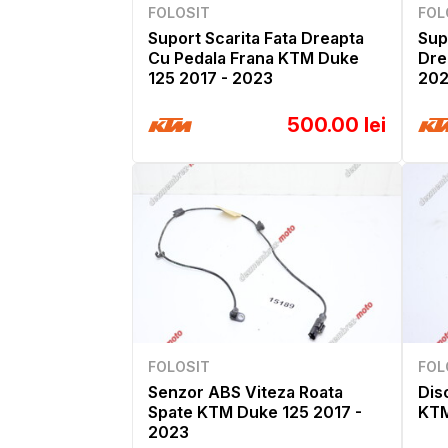
FOLOSIT
FOL
Suport Scarita Fata Dreapta
Sup
Cu Pedala Frana KTM Duke
Dre
125 2017 - 2023
20
500.00 lei
FOLOSIT
FOL
Senzor ABS Viteza Roata
Dis
Spate KTM Duke 125 2017 -
KTM
2023