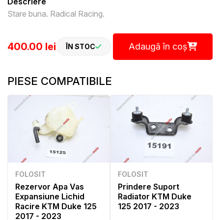
Descriere
Stare buna. Radical Racing.
400.00 lei
Adaugă în coș
ÎN STOC
PIESE COMPATIBILE
FOLOSIT
FOLOSIT
Rezervor Apa Vas
Prindere Suport
Expansiune Lichid
Radiator KTM Duke
Racire KTM Duke 125
125 2017 - 2023
2017 - 2023