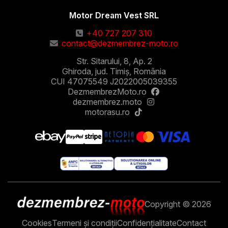
Motor Dream Vest SRL
+40 727 207 310
contact@dezmembrez-moto.ro
Str. Sitarului, 8, Ap. 2
Ghiroda, jud. Timiș, România
CUI 47075549 J2022005039355
DezmembrezMoto.ro
dezmembrez.moto
motorasu.ro
Copyright © 2026
Cookies
Termeni și condiții
Confidențialitate
Contact