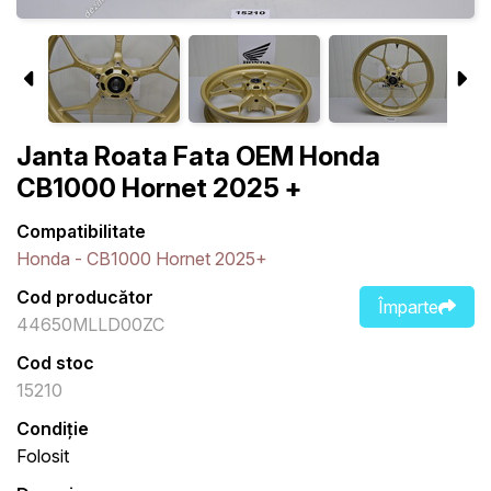
Janta Roata Fata OEM Honda
CB1000 Hornet 2025 +
Compatibilitate
Honda - CB1000 Hornet 2025+
Cod producător
Împarte
44650MLLD00ZC
Cod stoc
15210
Condiție
Folosit