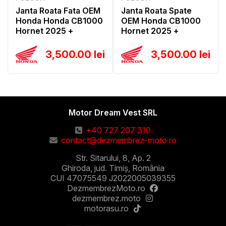
Janta Roata Fata OEM
Janta Roata Spate
Honda Honda CB1000
OEM Honda CB1000
Hornet 2025 +
Hornet 2025 +
3,500.00 lei
3,500.00 lei
Motor Dream Vest SRL
+40 727 207 310
contact@dezmembrez-moto.ro
Str. Sitarului, 8, Ap. 2
Ghiroda, jud. Timiș, România
CUI 47075549 J2022005039355
DezmembrezMoto.ro
dezmembrez.moto
motorasu.ro