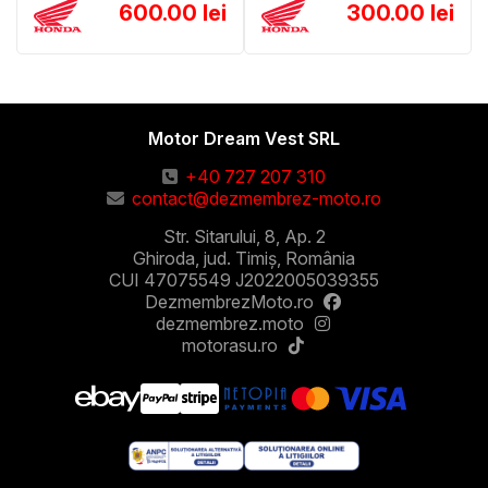
600.00 lei
300.00 lei
Motor Dream Vest SRL
+40 727 207 310
contact@dezmembrez-moto.ro
Str. Sitarului, 8, Ap. 2
Ghiroda, jud. Timiș, România
CUI 47075549 J2022005039355
DezmembrezMoto.ro
dezmembrez.moto
motorasu.ro