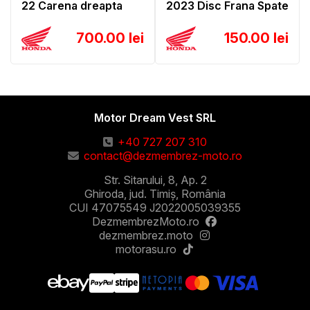
22 Carena dreapta
2023 Disc Frana Spate
700.00 lei
150.00 lei
Motor Dream Vest SRL
+40 727 207 310
contact@dezmembrez-moto.ro
Str. Sitarului, 8, Ap. 2
Ghiroda, jud. Timiș, România
CUI 47075549 J2022005039355
DezmembrezMoto.ro
dezmembrez.moto
motorasu.ro