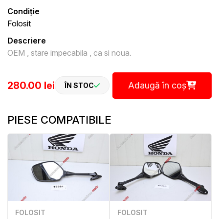
Condiție
Folosit
Descriere
OEM , stare impecabila , ca si noua.
280.00 lei
Adaugă în coș
ÎN STOC
PIESE COMPATIBILE
FOLOSIT
FOLOSIT