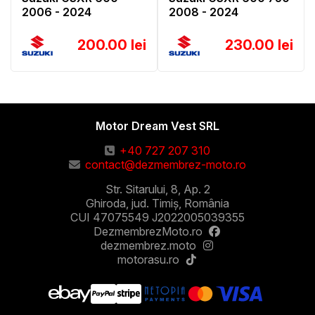
2006 - 2024
2008 - 2024
200.00 lei
230.00 lei
Motor Dream Vest SRL
+40 727 207 310
contact@dezmembrez-moto.ro
Str. Sitarului, 8, Ap. 2
Ghiroda, jud. Timiș, România
CUI 47075549 J2022005039355
DezmembrezMoto.ro
dezmembrez.moto
motorasu.ro