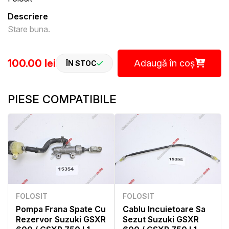
Descriere
Stare buna.
100.00 lei
Adaugă în coș
ÎN STOC
PIESE COMPATIBILE
FOLOSIT
FOLOSIT
Pompa Frana Spate Cu
Cablu Incuietoare Sa
Rezervor Suzuki GSXR
Sezut Suzuki GSXR