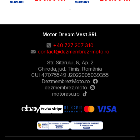
Motor Dream Vest SRL
+40 727 207 310
contact@dezmembrez-moto.ro
Str. Sitarului, 8, Ap. 2
Ghiroda, jud. Timiș, România
CUI 47075549 J2022005039355
DezmembrezMoto.ro
dezmembrez.moto
motorasu.ro