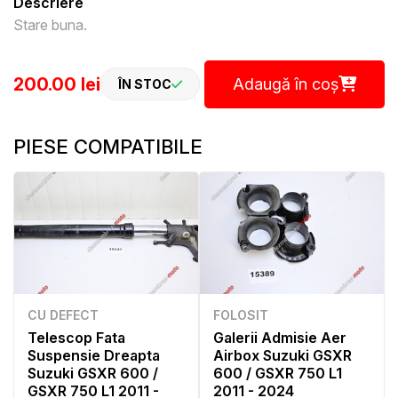
Descriere
Stare buna.
200.00 lei
Adaugă în coș
ÎN STOC
PIESE COMPATIBILE
CU DEFECT
FOLOSIT
Telescop Fata
Galerii Admisie Aer
Suspensie Dreapta
Airbox Suzuki GSXR
Suzuki GSXR 600 /
600 / GSXR 750 L1
GSXR 750 L1 2011 -
2011 - 2024