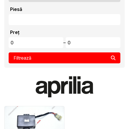
Piesă
Preț
–
Filtrează