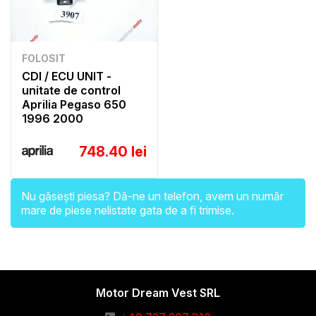
FOLOSIT
CDI / ECU UNIT -
unitate de control
Aprilia Pegaso 650
1996 2000
748.40 lei
Nu găsești piesa? Dă-ne un telefon, avem un număr
mare de piese nelistate gata de a fi trimise.
Motor Dream Vest SRL