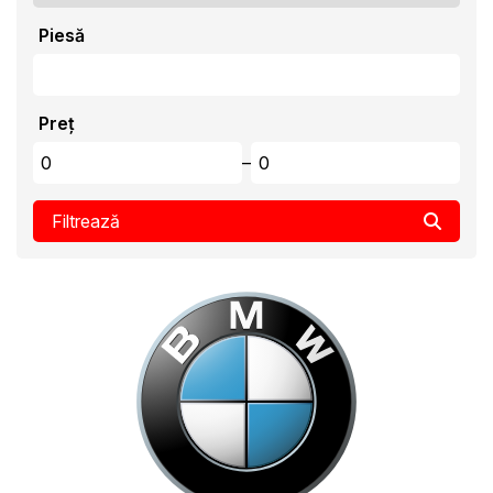
Piesă
Preț
–
Filtrează