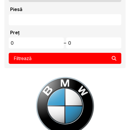
Piesă
Preț
–
Filtrează