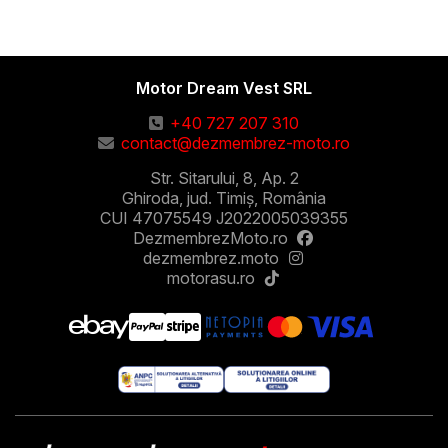
Motor Dream Vest SRL
+40 727 207 310
contact@dezmembrez-moto.ro
Str. Sitarului, 8, Ap. 2
Ghiroda, jud. Timiș, România
CUI 47075549 J2022005039355
DezmembrezMoto.ro
dezmembrez.moto
motorasu.ro