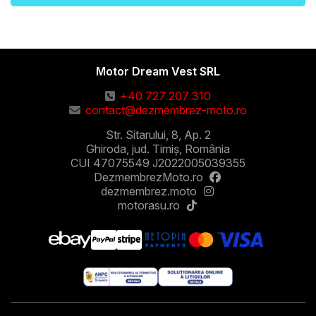
Motor Dream Vest SRL
+40 727 207 310
contact@dezmembrez-moto.ro
Str. Sitarului, 8, Ap. 2
Ghiroda, jud. Timiș, România
CUI 47075549 J2022005039355
DezmembrezMoto.ro
dezmembrez.moto
motorasu.ro