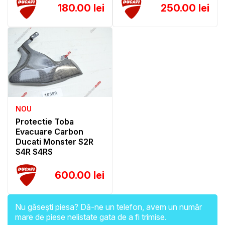
180.00 lei
250.00 lei
NOU
Protectie Toba
Evacuare Carbon
Ducati Monster S2R
S4R S4RS
600.00 lei
Nu găsești piesa? Dă-ne un telefon, avem un număr
mare de piese nelistate gata de a fi trimise.