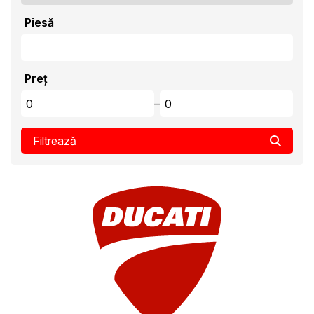
Piesă
Preț
–
Filtrează