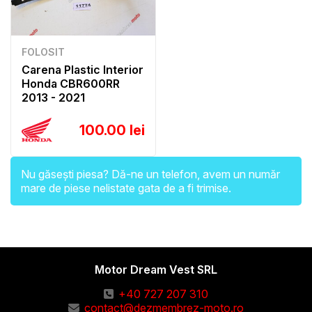
FOLOSIT
Carena Plastic Interior
Honda CBR600RR
2013 - 2021
100.00 lei
Nu găsești piesa? Dă-ne un telefon, avem un număr
mare de piese nelistate gata de a fi trimise.
Motor Dream Vest SRL
+40 727 207 310
contact@dezmembrez-moto.ro