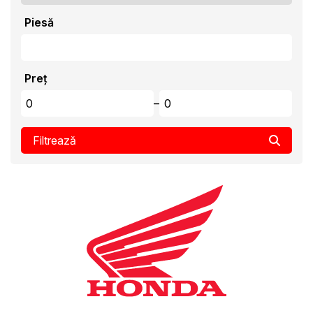
Piesă
Preț
–
Filtrează