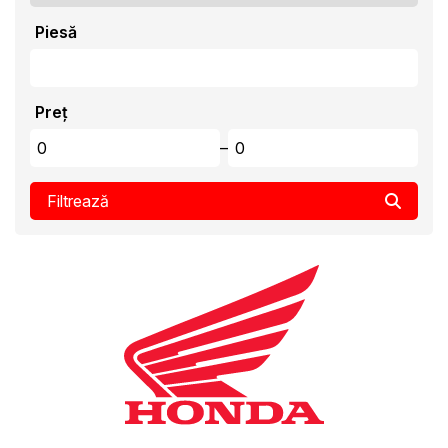
Piesă
Preț
–
Filtrează