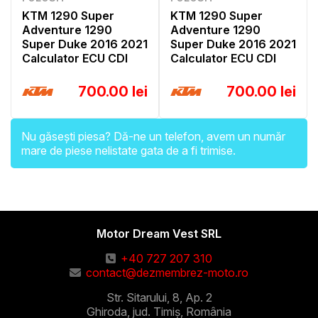
KTM 1290 Super
KTM 1290 Super
Adventure 1290
Adventure 1290
Super Duke 2016 2021
Super Duke 2016 2021
Calculator ECU CDI
Calculator ECU CDI
700.00 lei
700.00 lei
Nu găsești piesa? Dă-ne un telefon, avem un număr
mare de piese nelistate gata de a fi trimise.
Motor Dream Vest SRL
+40 727 207 310
contact@dezmembrez-moto.ro
Str. Sitarului, 8, Ap. 2
Ghiroda, jud. Timiș, România