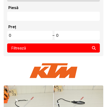
Piesă
Preț
–
Filtrează