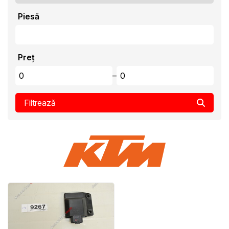
Piesă
Preț
–
Filtrează