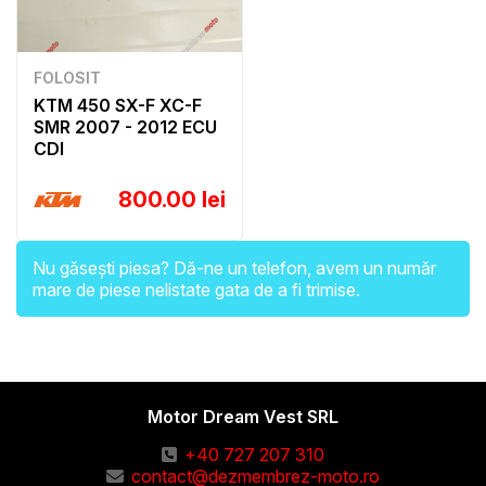
FOLOSIT
KTM 450 SX-F XC-F
SMR 2007 - 2012 ECU
CDI
800.00 lei
Nu găsești piesa? Dă-ne un telefon, avem un număr
mare de piese nelistate gata de a fi trimise.
Motor Dream Vest SRL
+40 727 207 310
contact@dezmembrez-moto.ro