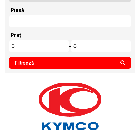
Piesă
Preț
–
Filtrează