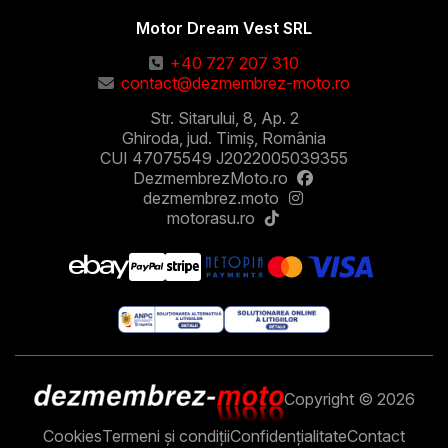
Motor Dream Vest SRL
+40 727 207 310
contact@dezmembrez-moto.ro
Str. Sitarului, 8, Ap. 2
Ghiroda, jud. Timiș, România
CUI 47075549 J2022005039355
DezmembrezMoto.ro
dezmembrez.moto
motorasu.ro
Copyright © 2026
Cookies
Termeni și condiții
Confidențialitate
Contact