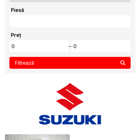
Piesă
Preț
–
Filtrează