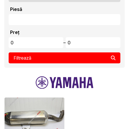
Piesă
Preț
–
Filtrează