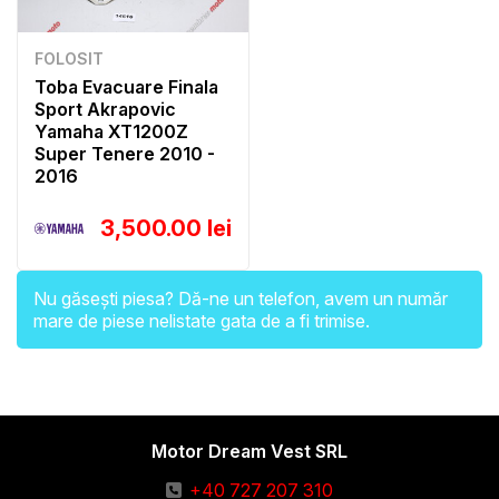
FOLOSIT
Toba Evacuare Finala
Sport Akrapovic
Yamaha XT1200Z
Super Tenere 2010 -
2016
3,500.00 lei
Nu găsești piesa? Dă-ne un telefon, avem un număr
mare de piese nelistate gata de a fi trimise.
Motor Dream Vest SRL
+40 727 207 310