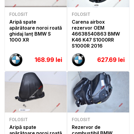
FOLOSIT
FOLOSIT
Aripă spate
Carena airbox
apărătoare noroi roată
rezervor OEM
ghidaj lanț BMW S
46638540863 BMW
1000 XR
K46 K47 S1000RR
S1000R 2016
168.99 lei
627.69 lei
FOLOSIT
FOLOSIT
Aripă spate
Rezervor de
apărătoare noroi roată
combustibil BMW