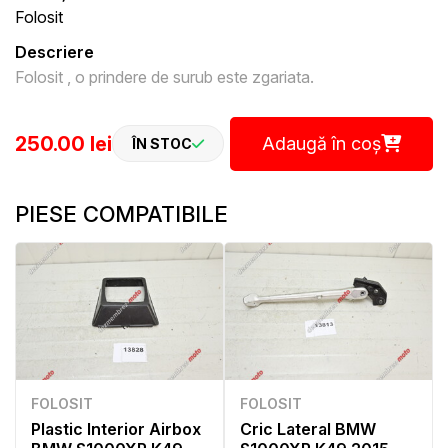
Folosit
Descriere
Folosit , o prindere de surub este zgariata.
250.00 lei
Adaugă în coș
ÎN STOC
PIESE COMPATIBILE
FOLOSIT
FOLOSIT
Plastic Interior Airbox
Cric Lateral BMW