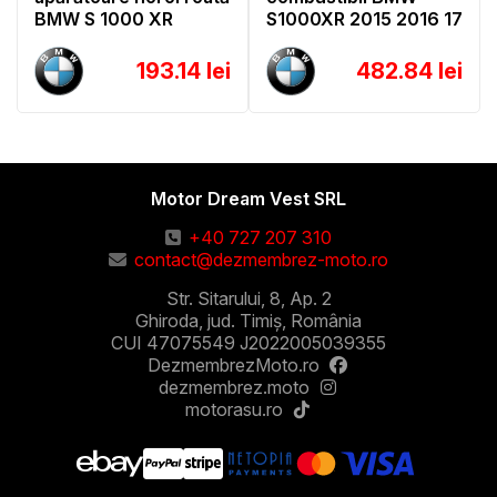
BMW S 1000 XR
S1000XR 2015 2016 17
193.14 lei
482.84 lei
Motor Dream Vest SRL
+40 727 207 310
contact@dezmembrez-moto.ro
Str. Sitarului, 8, Ap. 2
Ghiroda, jud. Timiș, România
CUI 47075549 J2022005039355
DezmembrezMoto.ro
dezmembrez.moto
motorasu.ro