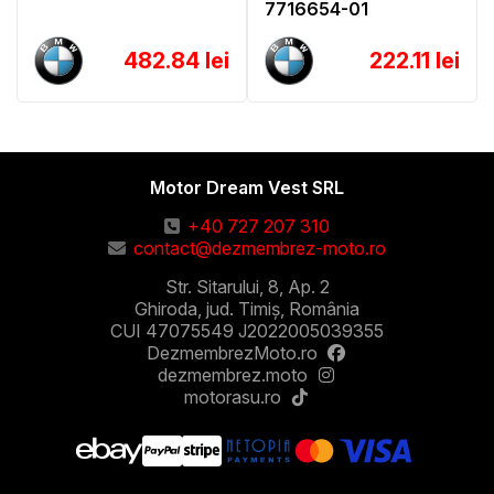
7716654-01
482.84 lei
222.11 lei
Motor Dream Vest SRL
+40 727 207 310
contact@dezmembrez-moto.ro
Str. Sitarului, 8, Ap. 2
Ghiroda, jud. Timiș, România
CUI 47075549 J2022005039355
DezmembrezMoto.ro
dezmembrez.moto
motorasu.ro