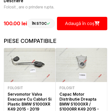
Descriere
Folosit , are o prindere rupta.
100.00 lei
Adaugă în coș
ÎN STOC
PIESE COMPATIBILE
FOLOSIT
FOLOSIT
Servomotor Valva
Capac Motor
Evacuare Cu Cabluri Si
Distributie Dreapta
Plastic BMW S1000XR
BMW S1000XR /
K49 2015 - 2019
S1000RR K49 2015 -