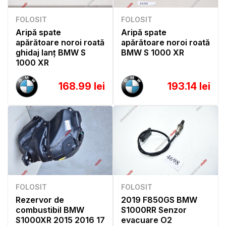
FOLOSIT
FOLOSIT
Aripă spate
Aripă spate
apărătoare noroi roată
apărătoare noroi roată
ghidaj lanț BMW S
BMW S 1000 XR
1000 XR
168.99 lei
193.14 lei
FOLOSIT
FOLOSIT
Rezervor de
2019 F850GS BMW
combustibil BMW
S1000RR Senzor
S1000XR 2015 2016 17
evacuare O2