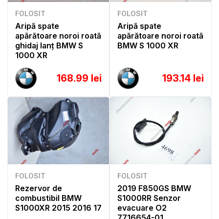
FOLOSIT
FOLOSIT
Aripă spate
Aripă spate
apărătoare noroi roată
apărătoare noroi roată
ghidaj lanț BMW S
BMW S 1000 XR
1000 XR
168.99 lei
193.14 lei
FOLOSIT
FOLOSIT
Rezervor de
2019 F850GS BMW
combustibil BMW
S1000RR Senzor
S1000XR 2015 2016 17
evacuare O2
7716654-01