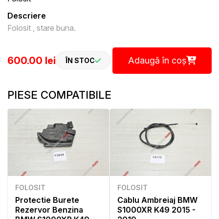
Descriere
Folosit , stare buna.
600.00 lei
Adaugă în coș
ÎN STOC
PIESE COMPATIBILE
FOLOSIT
FOLOSIT
Protectie Burete
Cablu Ambreiaj BMW
Rezervor Benzina
S1000XR K49 2015 -