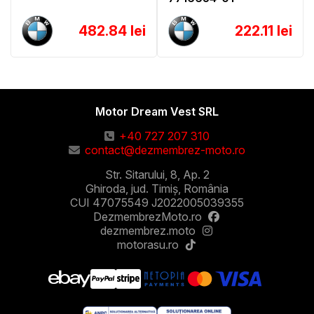
482.84 lei
222.11 lei
Motor Dream Vest SRL
+40 727 207 310
contact@dezmembrez-moto.ro
Str. Sitarului, 8, Ap. 2
Ghiroda, jud. Timiș, România
CUI 47075549 J2022005039355
DezmembrezMoto.ro
dezmembrez.moto
motorasu.ro