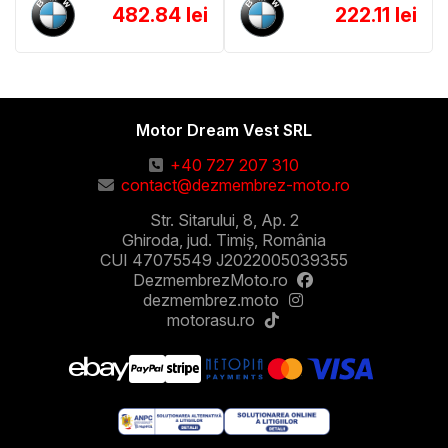
482.84 lei
222.11 lei
Motor Dream Vest SRL
+40 727 207 310
contact@dezmembrez-moto.ro
Str. Sitarului, 8, Ap. 2
Ghiroda, jud. Timiș, România
CUI 47075549 J2022005039355
DezmembrezMoto.ro
dezmembrez.moto
motorasu.ro