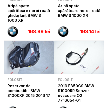
Aripă spate
Aripă spate
apărătoare noroi roată
apărătoare noroi roată
ghidaj lanț BMW S
BMW S 1000 XR
1000 XR
168.99 lei
193.14 lei
FOLOSIT
FOLOSIT
Rezervor de
2019 F850GS BMW
combustibil BMW
S1000RR Senzor
S1000XR 2015 2016 17
evacuare O2
7716654-01