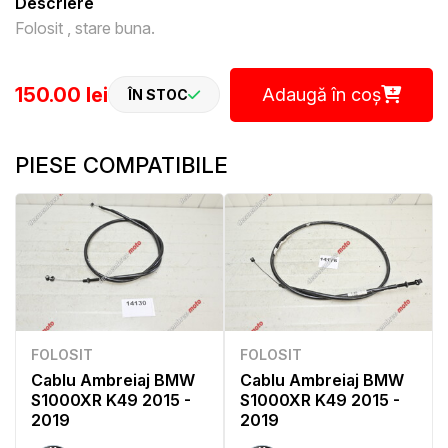
Descriere
Folosit , stare buna.
150.00 lei
Adaugă în coș
ÎN STOC
PIESE COMPATIBILE
FOLOSIT
FOLOSIT
Cablu Ambreiaj BMW
Cablu Ambreiaj BMW
S1000XR K49 2015 -
S1000XR K49 2015 -
2019
2019