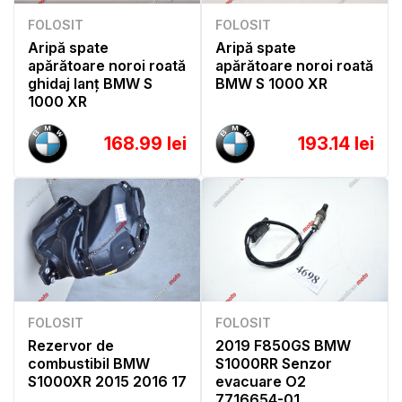
FOLOSIT
FOLOSIT
Aripă spate
Aripă spate
apărătoare noroi roată
apărătoare noroi roată
ghidaj lanț BMW S
BMW S 1000 XR
1000 XR
168.99 lei
193.14 lei
FOLOSIT
FOLOSIT
Rezervor de
2019 F850GS BMW
combustibil BMW
S1000RR Senzor
S1000XR 2015 2016 17
evacuare O2
7716654-01