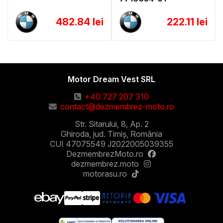
482.84 lei
222.11 lei
Motor Dream Vest SRL
+40 727 207 310
contact@dezmembrez-moto.ro
Str. Sitarului, 8, Ap. 2
Ghiroda, jud. Timiș, România
CUI 47075549 J2022005039355
DezmembrezMoto.ro
dezmembrez.moto
motorasu.ro