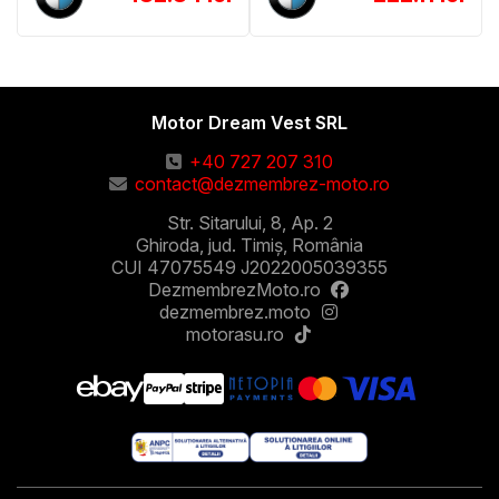
Motor Dream Vest SRL
+40 727 207 310
contact@dezmembrez-moto.ro
Str. Sitarului, 8, Ap. 2
Ghiroda, jud. Timiș, România
CUI 47075549 J2022005039355
DezmembrezMoto.ro
dezmembrez.moto
motorasu.ro