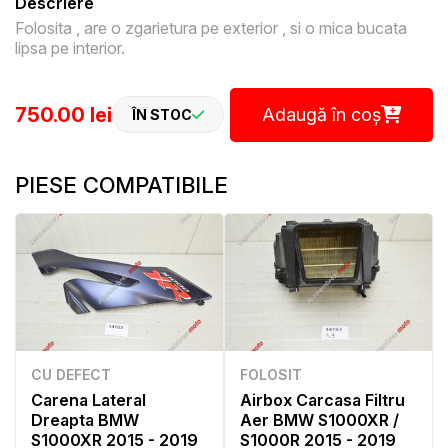
Descriere
Folosita , are o zgarietura pe exterior , si o mica bucata
lipsa pe interior.
750.00 lei
Adaugă în coș
ÎN STOC
PIESE COMPATIBILE
CU DEFECT
FOLOSIT
Carena Lateral
Airbox Carcasa Filtru
Dreapta BMW
Aer BMW S1000XR /
S1000XR 2015 - 2019
S1000R 2015 - 2019