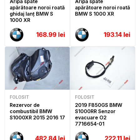
Aripă spate
Aripă spate
apărătoare noroi roată
apărătoare noroi roată
ghidaj lanț BMW S
BMW S 1000 XR
1000 XR
168.99 lei
193.14 lei
FOLOSIT
FOLOSIT
Rezervor de
2019 F850GS BMW
combustibil BMW
S1000RR Senzor
S1000XR 2015 2016 17
evacuare O2
7716654-01
482.84 lei
222.11 lei