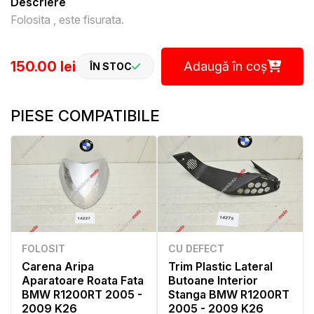
Descriere
Folosita , este fisurata.
150.00 lei
Adaugă în coș
ÎN STOC
PIESE COMPATIBILE
FOLOSIT
CU DEFECT
Carena Aripa
Trim Plastic Lateral
Aparatoare Roata Fata
Butoane Interior
BMW R1200RT 2005 -
Stanga BMW R1200RT
2009 K26
2005 - 2009 K26