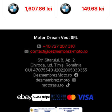
1,607.86 lei
149.68 lei
Motor Dream Vest SRL
+40 727 207 310
contact@dezmembrez-moto.ro
Str. Sitarului, 8, Ap. 2
Ghiroda, jud. Timiș, România
CUI 47075549 J2022005039355
DezmembrezMoto.ro
dezmembrez.moto
motorasu.ro