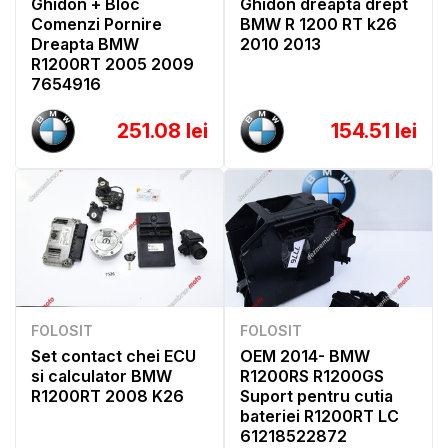
Ghidon + Bloc
Ghidon dreapta drept
Comenzi Pornire
BMW R 1200 RT k26
Dreapta BMW
2010 2013
R1200RT 2005 2009
7654916
251.08 lei
154.51 lei
FOLOSIT
FOLOSIT
Set contact chei ECU
OEM 2014- BMW
si calculator BMW
R1200RS R1200GS
R1200RT 2008 K26
Suport pentru cutia
bateriei R1200RT LC
61218522872