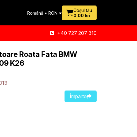
Coșul tău
Română • RON
0.00 lei
+40 727 207 310
atoare Roata Fata BMW
09 K26
013
Împarte