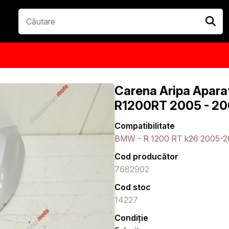
Carena Aripa Apar
R1200RT 2005 - 20
Compatibilitate
BMW - R 1200 RT k26 2005-2
Cod producător
7682902
Cod stoc
14227
Condiție