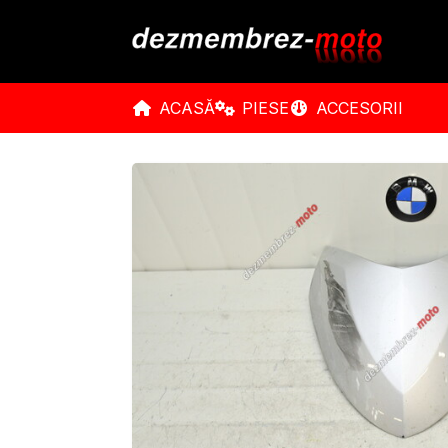
ACASĂ
PIESE
ACCESORII