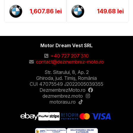
1,607.86 lei
149.68 lei
Motor Dream Vest SRL
+40 727 207 310
contact@dezmembrez-moto.ro
Str. Sitarului, 8, Ap. 2
Ghiroda, jud. Timiș, România
CUI 47075549 J2022005039355
DezmembrezMoto.ro
dezmembrez.moto
motorasu.ro