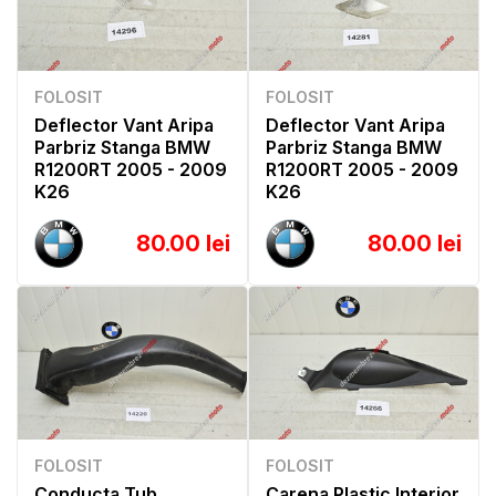
FOLOSIT
FOLOSIT
Deflector Vant Aripa
Deflector Vant Aripa
Parbriz Stanga BMW
Parbriz Stanga BMW
R1200RT 2005 - 2009
R1200RT 2005 - 2009
K26
K26
80.00 lei
80.00 lei
FOLOSIT
FOLOSIT
Conducta Tub
Carena Plastic Interior