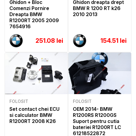
Ghidon + Bloc
Ghidon dreapta drept
Comenzi Pornire
BMW R 1200 RT k26
Dreapta BMW
2010 2013
R1200RT 2005 2009
7654916
251.08 lei
154.51 lei
FOLOSIT
FOLOSIT
Set contact chei ECU
OEM 2014- BMW
si calculator BMW
R1200RS R1200GS
R1200RT 2008 K26
Suport pentru cutia
bateriei R1200RT LC
61218522872