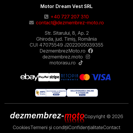
Motor Dream Vest SRL
+40 727 207 310
contact@dezmembrez-moto.ro
Str. Sitarului, 8, Ap. 2
Ghiroda, jud. Timiș, România
CUI 47075549 J2022005039355
DezmembrezMoto.ro
dezmembrez.moto
motorasu.ro
Copyright © 2026
Cookies
Termeni și condiții
Confidențialitate
Contact