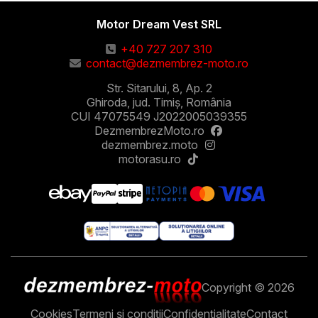
Motor Dream Vest SRL
+40 727 207 310
contact@dezmembrez-moto.ro
Str. Sitarului, 8, Ap. 2
Ghiroda, jud. Timiș, România
CUI 47075549 J2022005039355
DezmembrezMoto.ro
dezmembrez.moto
motorasu.ro
Copyright © 2026
Cookies
Termeni și condiții
Confidențialitate
Contact