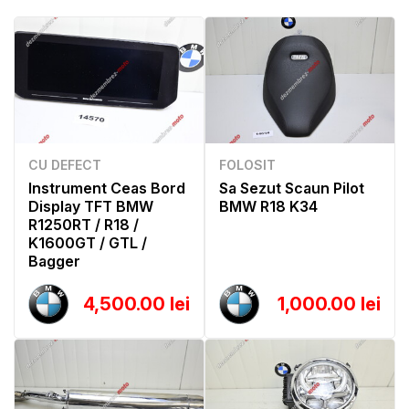
CU DEFECT
FOLOSIT
Instrument Ceas Bord
Sa Sezut Scaun Pilot
Display TFT BMW
BMW R18 K34
R1250RT / R18 /
K1600GT / GTL /
Bagger
4,500.00 lei
1,000.00 lei