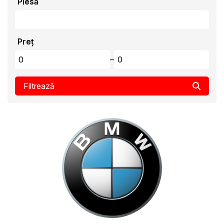
Piesă
Preț
–
Filtrează