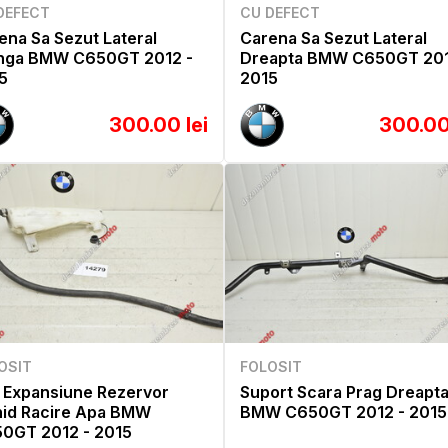
DEFECT
CU DEFECT
ena Sa Sezut Lateral
Carena Sa Sezut Lateral
nga BMW C650GT 2012 -
Dreapta BMW C650GT 201
5
2015
300.00 lei
300.00
OSIT
FOLOSIT
 Expansiune Rezervor
Suport Scara Prag Dreapt
hid Racire Apa BMW
BMW C650GT 2012 - 2015
0GT 2012 - 2015