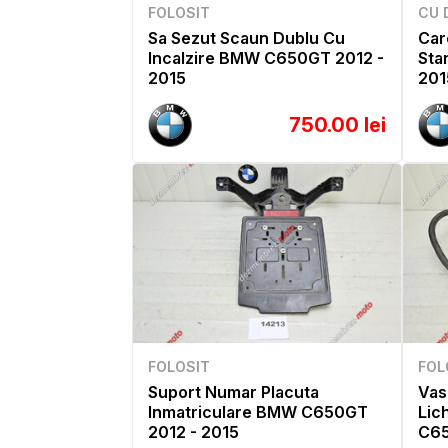
FOLOSIT
CU 
Sa Sezut Scaun Dublu Cu
Car
Incalzire BMW C650GT 2012 -
Sta
2015
201
750.00 lei
FOLOSIT
FOL
Suport Numar Placuta
Vas
Inmatriculare BMW C650GT
Lic
2012 - 2015
C65