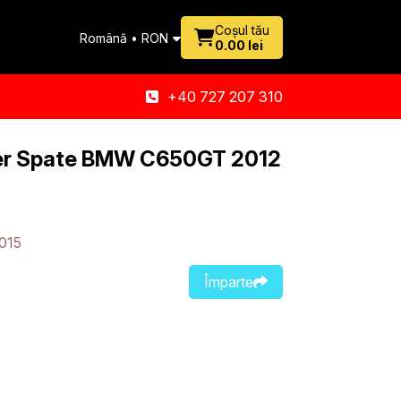
Coșul tău
Română • RON
0.00 lei
+40 727 207 310
er Spate BMW C650GT 2012
015
Împarte