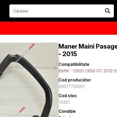
Maner Maini Pasag
- 2015
Compatibilitate
BMW - C600 C650 GT 2012-2
Cod producător
46517725051
Cod stoc
14261
Condiție