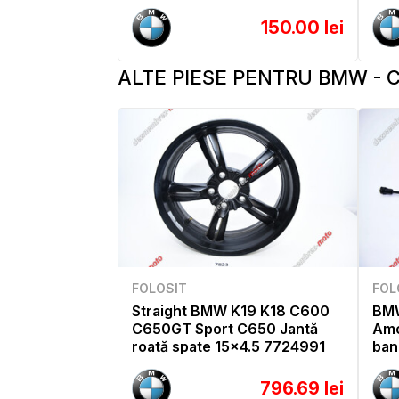
150.00 lei
ALTE PIESE PENTRU BMW - C
FOLOSIT
FOL
Straight BMW K19 K18 C600
BM
C650GT Sport C650 Jantă
Amo
roată spate 15x4.5 7724991
ban
796.69 lei