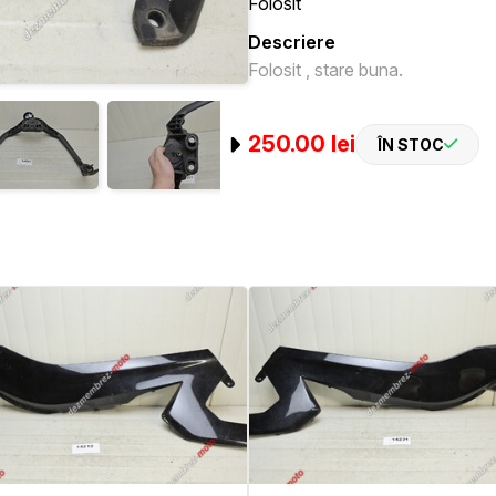
Folosit
Descriere
Folosit , stare buna.
250.00 lei
ÎN STOC