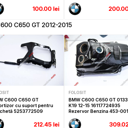
100.00 lei
200.00
600 C650 GT 2012-2015
OSIT
FOLOSIT
W C600 C650 GT
BMW C600 C650 GT 0133
rtizor cu suport pentru
K19 12-15 16117724935
chetă 5253772509
Rezervor Benzina 453-00
212.45 lei
309.02