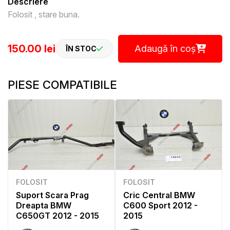
Descriere
Folosit , stare buna.
150.00 lei
Adaugă în coș
ÎN STOC
PIESE COMPATIBILE
FOLOSIT
FOLOSIT
Suport Scara Prag
Cric Central BMW
Dreapta BMW
C600 Sport 2012 -
C650GT 2012 - 2015
2015