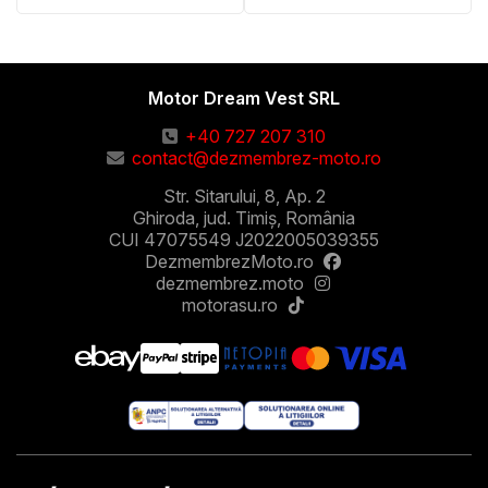
Motor Dream Vest SRL
+40 727 207 310
contact@dezmembrez-moto.ro
Str. Sitarului, 8, Ap. 2
Ghiroda, jud. Timiș, România
CUI 47075549 J2022005039355
DezmembrezMoto.ro
dezmembrez.moto
motorasu.ro