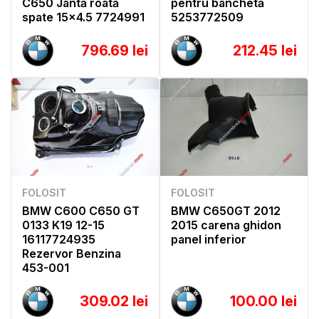
C650 Jantă roată
pentru banchetă
spate 15x4.5 7724991
5253772509
796.69 lei
212.45 lei
FOLOSIT
FOLOSIT
BMW C600 C650 GT
BMW C650GT 2012
0133 K19 12-15
2015 carena ghidon
16117724935
panel inferior
Rezervor Benzina
453-001
309.02 lei
100.00 lei