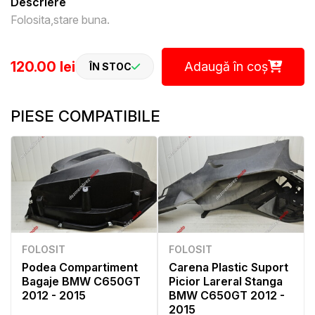
Descriere
Folosita,stare buna.
120.00 lei
Adaugă în coș
ÎN STOC
PIESE COMPATIBILE
FOLOSIT
FOLOSIT
Podea Compartiment
Carena Plastic Suport
Bagaje BMW C650GT
Picior Lareral Stanga
2012 - 2015
BMW C650GT 2012 -
2015