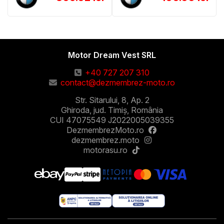
Motor Dream Vest SRL
+40 727 207 310
contact@dezmembrez-moto.ro
Str. Sitarului, 8, Ap. 2
Ghiroda, jud. Timiș, România
CUI 47075549 J2022005039355
DezmembrezMoto.ro
dezmembrez.moto
motorasu.ro