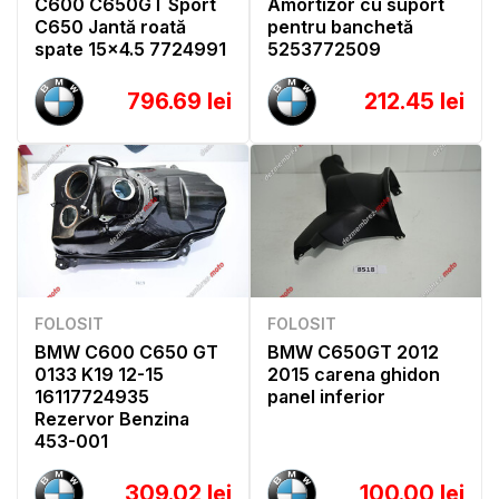
C600 C650GT Sport
Amortizor cu suport
C650 Jantă roată
pentru banchetă
spate 15x4.5 7724991
5253772509
796.69 lei
212.45 lei
FOLOSIT
FOLOSIT
BMW C600 C650 GT
BMW C650GT 2012
0133 K19 12-15
2015 carena ghidon
16117724935
panel inferior
Rezervor Benzina
453-001
309.02 lei
100.00 lei